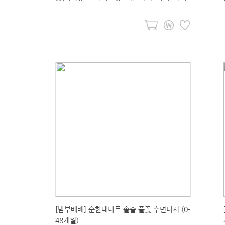
개)
[밤부베베] 순한대나무 솔솔 풀꽃 수면나시 (0-
48개월)