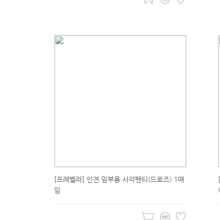
[프레벨라] 인견 임부용 사각팬티(드로즈) 1매
입