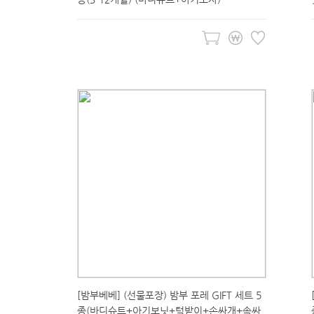
[밤부베베] (선물포장) 밤부 포레 GIFT 세트 5
종(바디슈트+아기보닛+턱받이+손싸개+속싸