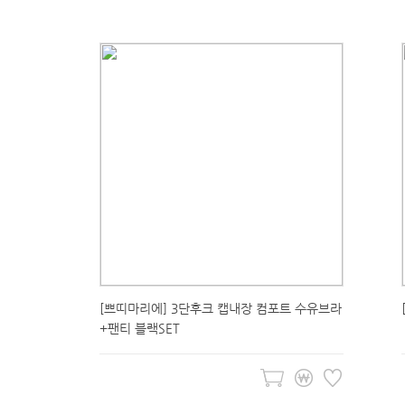
[쁘띠마리에] 3단후크 캡내장 컴포트 수유브라
+팬티 블랙SET