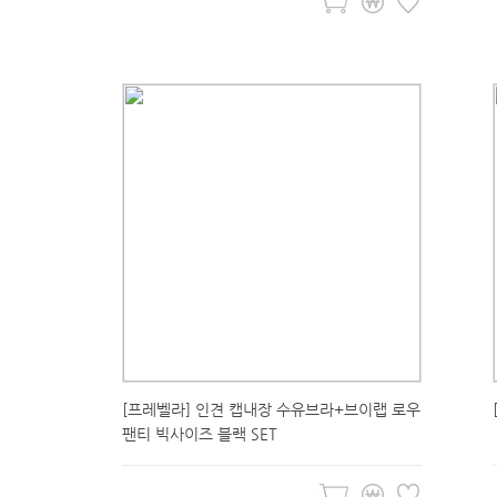
[프레벨라] 인견 캡내장 수유브라+브이랩 로우
팬티 빅사이즈 블랙 SET