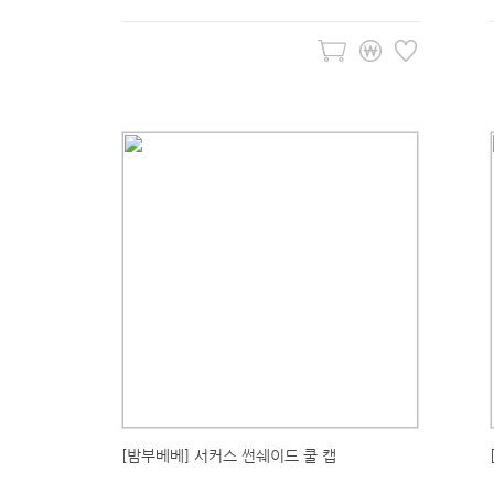
[밤부베베] 서커스 썬쉐이드 쿨 캡