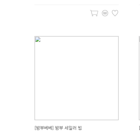
[밤부베베] 밤부 세일러 빕