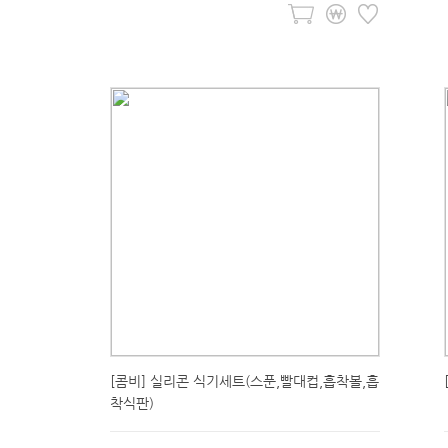
[콤비] 실리콘 식기세트(스푼,빨대컵,흡착볼,흡
착식판)