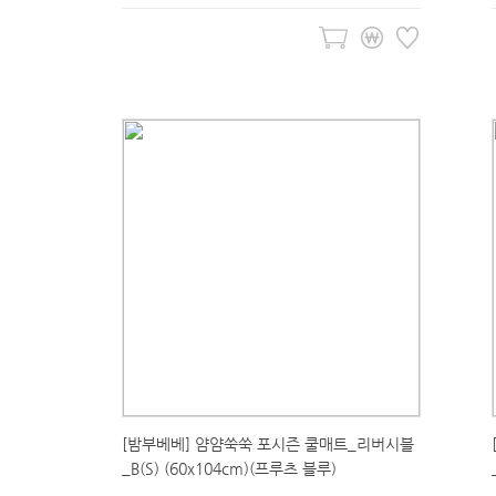
[밤부베베] 얌얌쑥쑥 포시즌 쿨매트_리버시블
_B(S) (60x104cm)(프루츠 블루)