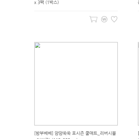
x 3팩 (1박스)
[밤부베베] 얌얌쑥쑥 포시즌 쿨매트_리버시블