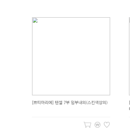
[쁘띠마리에] 텐셀 7부 임부내의(스킨색상의)