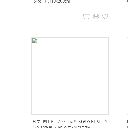
_S(싱글) (110x200cm)
[밤부베베] 요루거즈 크리미 셔링 GIFT 세트 2
종(3-12개월) (바디슈트+아기모자)